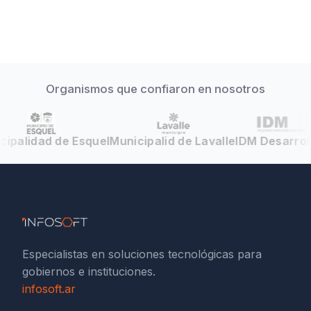
Organismos que confiaron en nosotros
ipalidad de Esquel
Municipalid de Lavalle
IDM Desarroll
Especialistas en soluciones tecnológicas para
gobiernos e instituciones.
infosoft.ar